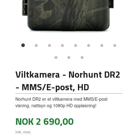
Viltkamera - Norhunt DR2
- MMS/E-post, HD
Norhunt DR2 er et viltkamera med MMS/E-post
visning, nattsyn og 1080p HD oppløsning!
Pris
NOK
2 690,00
inkl. mva.