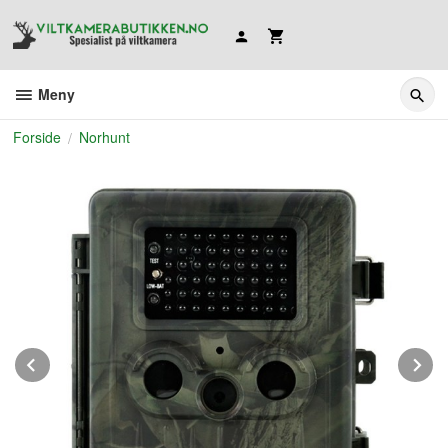
Gå
til
innholdet
Meny
Forside
Norhunt
Prev
N