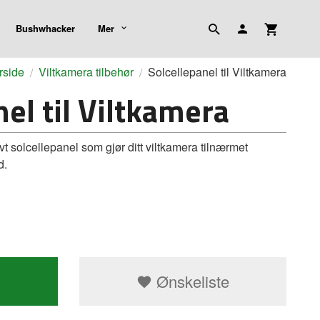
Bushwhacker
Mer
rside
Viltkamera tilbehør
Solcellepanel til Viltkamera
el til Viltkamera
ivt solcellepanel som gjør ditt viltkamera tilnærmet
d.
Ønskeliste