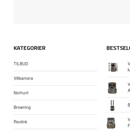
KATEGORIER
BESTSEL
TILBUD
V
k
Viltkamera
V
A
Norhunt
B
Browning
V
Reolink
F