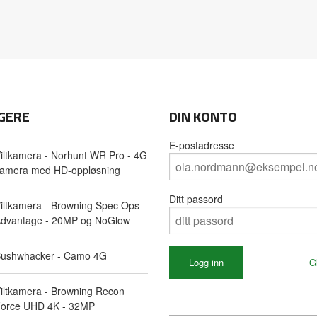
GERE
DIN KONTO
E-postadresse
iltkamera - Norhunt WR Pro - 4G
amera med HD-oppløsning
Ditt passord
iltkamera - Browning Spec Ops
dvantage - 20MP og NoGlow
ushwhacker - Camo 4G
G
iltkamera - Browning Recon
orce UHD 4K - 32MP