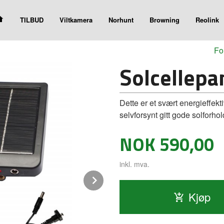
TILBUD
Viltkamera
Norhunt
Browning
Reolink
Fo
Solcellepan
Dette er et svært energieffekt
selvforsynt gitt gode solforhol
Pris
NOK
590,00
inkl. mva.
Next
Kjøp