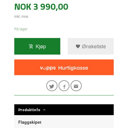
Pris
NOK
3 990,00
inkl. mva.
På lager
Kjøp
Ønskeliste
Produktinfo
Flaggskipet