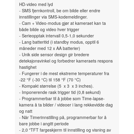
HD-video med lyd
- SMS fjernkontroll, be om bilde eller endre
innstillinger via SMS-kodemeldinger.
- Cam + Video-modus gjør at kameraet kan ta
både bilde og video hver trigger
- Serieopptak intervall 0,5-1,0 sekunder
- Lang batteritid (i standby modus, opptil 6
måneder med 12 x AA batterier)
- Unik side sensor design gir bredere
deteksjonsvinkel og forbedrer kameraets respons
hastighet
- Fungerer i de mest ekstreme temperaturer fra
-22 °F (-30 °C) til 158 °F (70 °C)
- Kompakt størrelse (5  x 3  x 3 inches).
- Imponerende rask trigger tid (0,8 sekund)
- Programmerbar til å jobbe som Time-lapse-
kamera å ta bilder / videoer i lang rekkevidde dag
og natt
- Når Timerinnstilling på, programmerbar for å
bare jobbe i angitt periode
- 2,0 "TFT fargeskjerm til innstilling og visning av