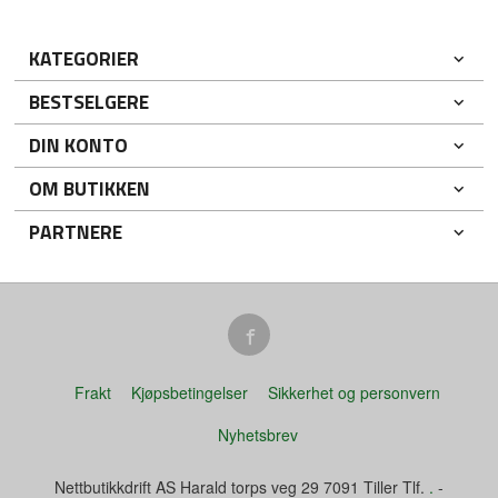
KATEGORIER
BESTSELGERE
DIN KONTO
OM BUTIKKEN
PARTNERE
Frakt
Kjøpsbetingelser
Sikkerhet og personvern
Nyhetsbrev
Nettbutikkdrift AS Harald torps veg 29 7091 Tiller Tlf.
.
-