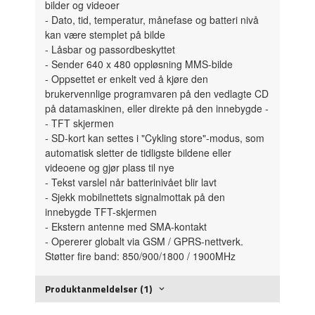
bilder og videoer
- Dato, tid, temperatur, månefase og batteri nivå
kan være stemplet på bilde
- Låsbar og passordbeskyttet
- Sender 640 x 480 oppløsning MMS-bilde
- Oppsettet er enkelt ved å kjøre den
brukervennlige programvaren på den vedlagte CD
på datamaskinen, eller direkte på den innebygde -
- TFT skjermen
- SD-kort kan settes i "Cykling store"-modus, som
automatisk sletter de tidligste bildene eller
videoene og gjør plass til nye
- Tekst varslel når batterinivået blir lavt
- Sjekk mobilnettets signalmottak på den
innebygde TFT-skjermen
- Ekstern antenne med SMA-kontakt
- Opererer globalt via GSM / GPRS-nettverk.
Støtter fire band: 850/900/1800 / 1900MHz
Produktanmeldelser (1)